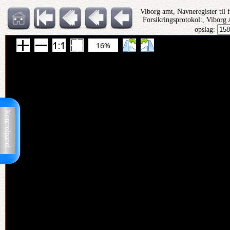
Viborg amt, Navneregister til 
Forsikringsprotokol:, Viborg 
opslag:
16%
Kontrolpanel