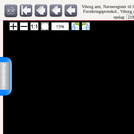
Viborg amt, Navneregister til 
Forsikringsprotokol:, Viborg 
opslag:
15%
Kontrolpanel