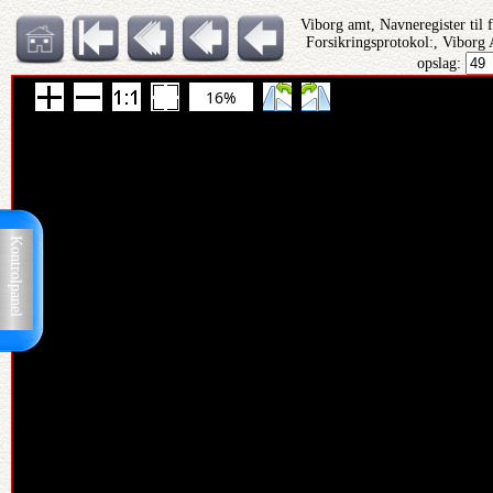
Viborg amt, Navneregister til 
Forsikringsprotokol:, Viborg 
opslag:
16%
Kontrolpanel