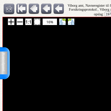
Viborg amt, Navneregister til 
Forsikringsprotokol:, Viborg 
opslag:
16%
Kontrolpanel