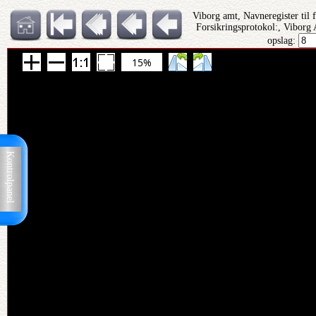
Viborg amt, Navneregister til 
Forsikringsprotokol:, Viborg 
opslag:
15%
Kontrolpanel