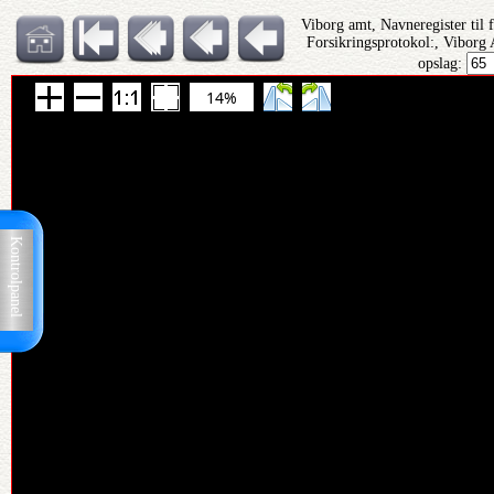
Viborg amt, Navneregister til 
Forsikringsprotokol:, Viborg 
opslag:
14%
Kontrolpanel