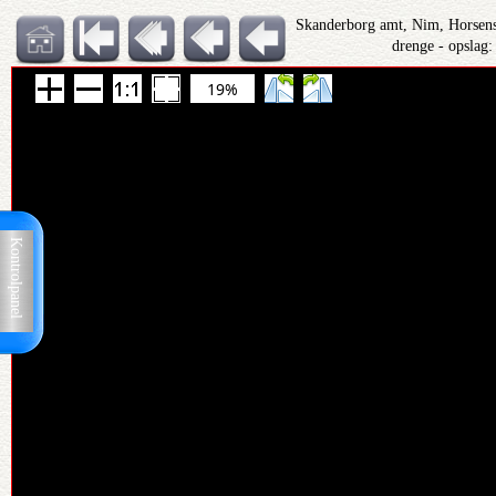
Skanderborg amt, Nim, Horsens
drenge - opslag
19%
Kontrolpanel