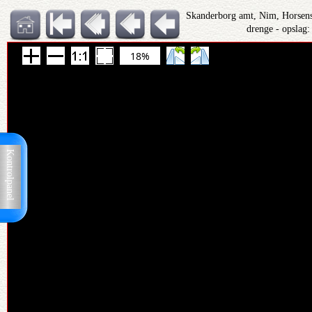
Skanderborg amt, Nim, Horsens
drenge - opslag
18%
Kontrolpanel