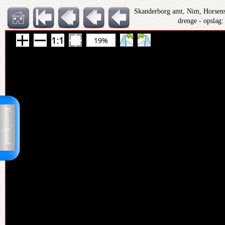
Skanderborg amt, Nim, Horsens
drenge - opslag
19%
Kontrolpanel