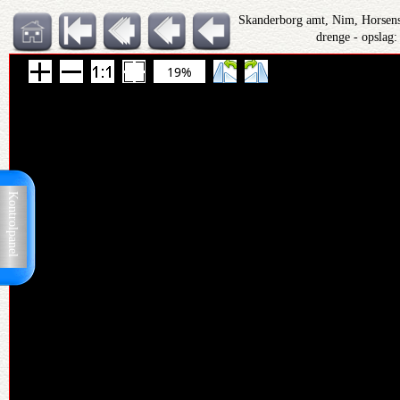
Skanderborg amt, Nim, Horsens
drenge - opslag
19%
Kontrolpanel