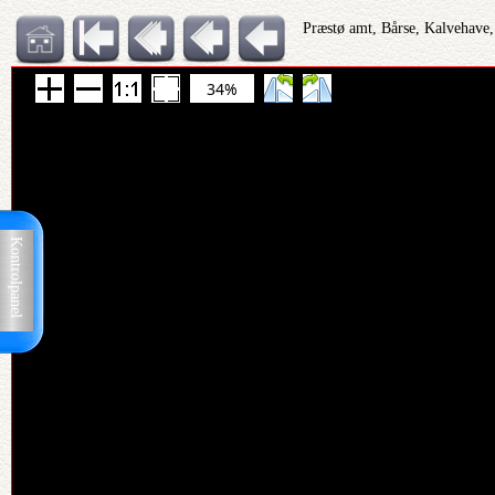
Præstø amt, Bårse, Kalvehave,
34%
Kontrolpanel