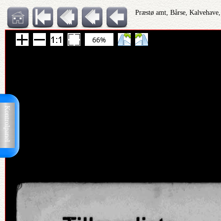
Præstø amt, Bårse, Kalvehave,
66%
Kontrolpanel