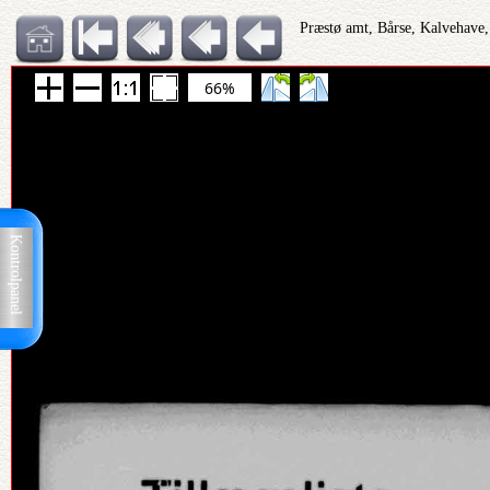
Præstø amt, Bårse, Kalvehave,
66%
Kontrolpanel