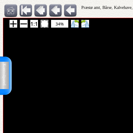
Præstø amt, Bårse, Kalvehave,
34%
Kontrolpanel