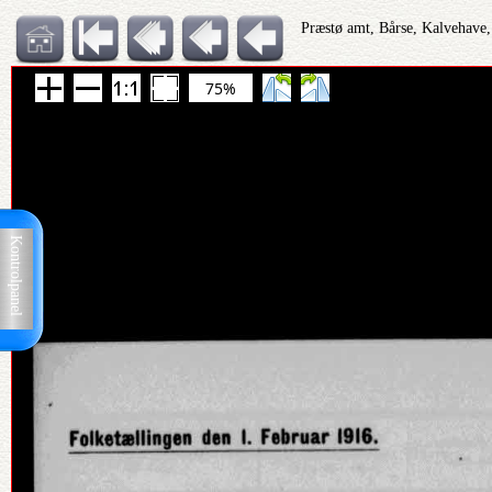
Præstø amt, Bårse, Kalvehave,
75%
Kontrolpanel