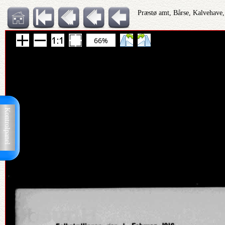
Præstø amt, Bårse, Kalvehave,
66%
Kontrolpanel