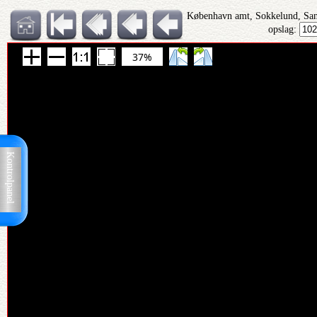
København amt, Sokkelund, San
opslag:
37%
Kontrolpanel