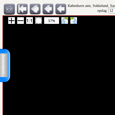
København amt, Sokkelund, San
opslag:
37%
Kontrolpanel