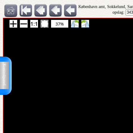
København amt, Sokkelund, San
opslag:
37%
Kontrolpanel