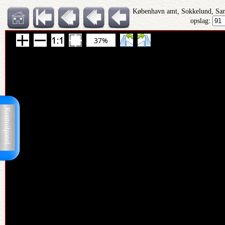
København amt, Sokkelund, San
opslag:
37%
Kontrolpanel