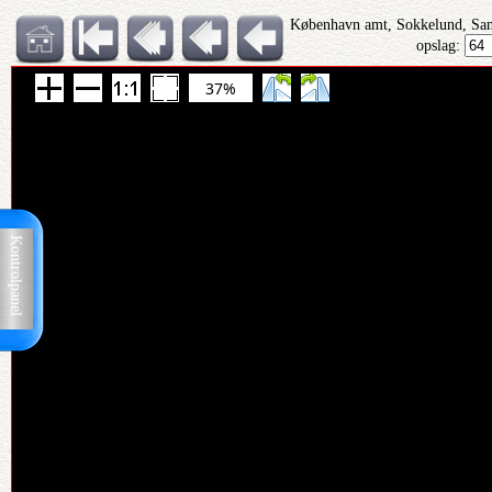
København amt, Sokkelund, San
opslag:
37%
Kontrolpanel