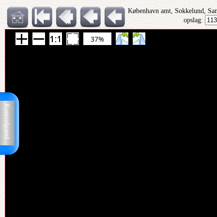
København amt, Sokkelund, San
opslag:
37%
Kontrolpanel