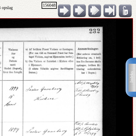
156048
3 opslag
Indeks