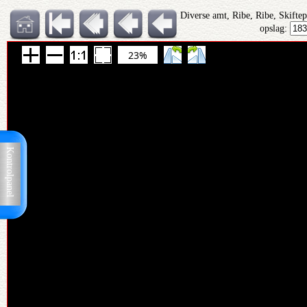
Diverse amt, Ribe, Ribe, Skifte
opslag:
23%
Kontrolpanel