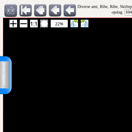
Diverse amt, Ribe, Ribe, Skifte
opslag:
22%
Kontrolpanel