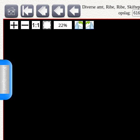
Diverse amt, Ribe, Ribe, Skifte
opslag:
22%
Kontrolpanel