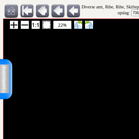
Diverse amt, Ribe, Ribe, Skifte
opslag:
22%
Kontrolpanel