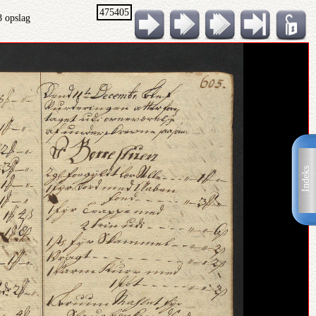
475405
8 opslag
Indeks