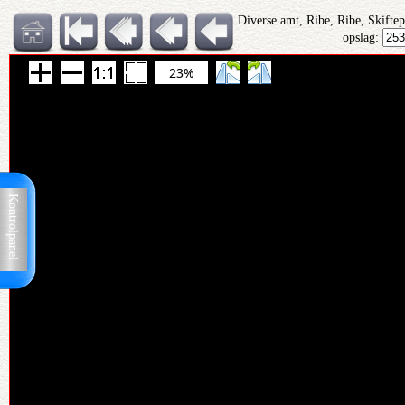
Diverse amt, Ribe, Ribe, Skifte
opslag:
23%
Kontrolpanel