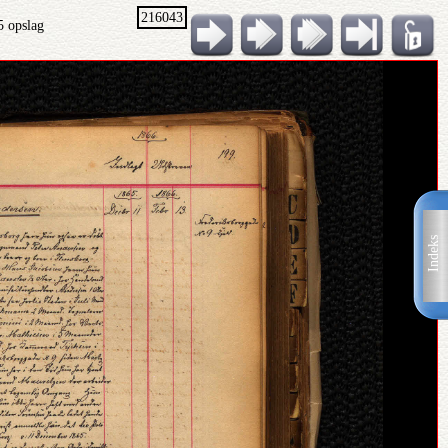
216043
5 opslag
Indeks