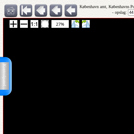
København amt, Københavns Pol
- opslag:
27%
Kontrolpanel