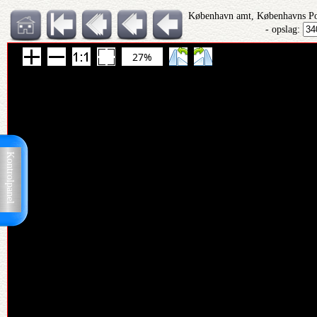
København amt, Københavns Pol
- opslag:
27%
Kontrolpanel