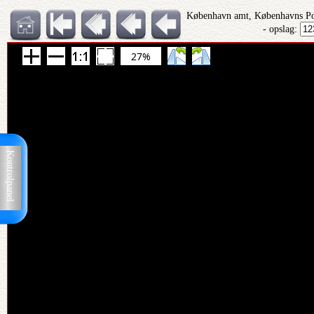
København amt, Københavns Pol
- opslag:
27%
Kontrolpanel