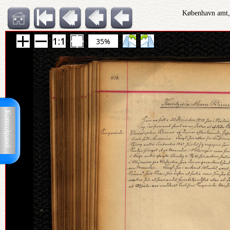
København amt, 
35%
Kontrolpanel