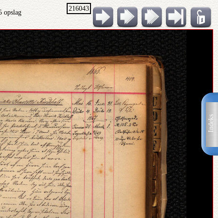
216043
5 opslag
Indeks