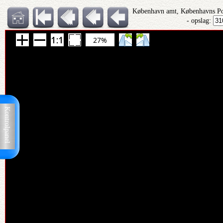
København amt, Københavns Pol
- opslag:
27%
Kontrolpanel