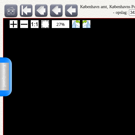
København amt, Københavns Pol
- opslag:
27%
Kontrolpanel