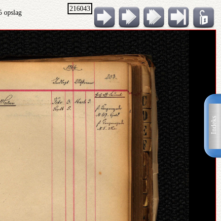
216043
5 opslag
Indeks