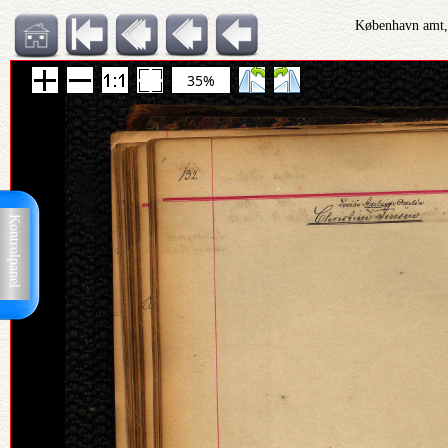
København amt, 
35%
Kontrolpanel