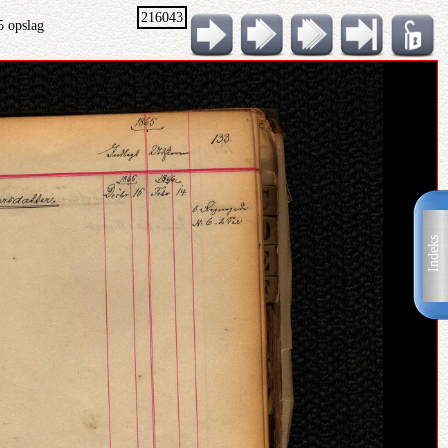
216043
5 opslag
Indeks