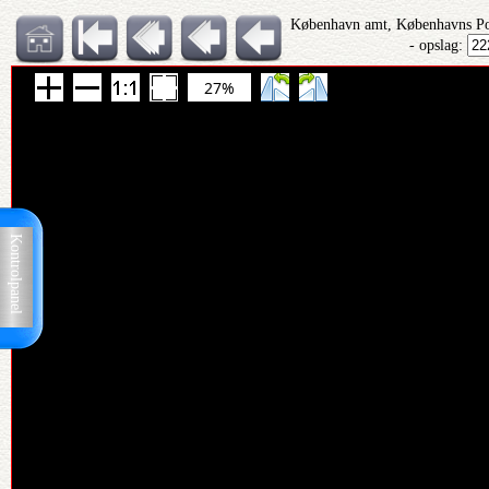
København amt, Københavns Pol
- opslag:
27%
Kontrolpanel