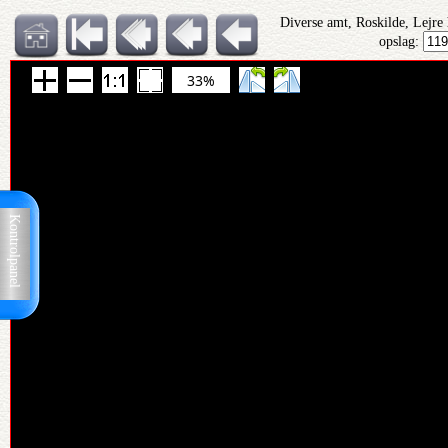
Diverse amt, Roskilde, Lejre
opslag:
33%
Kontrolpanel