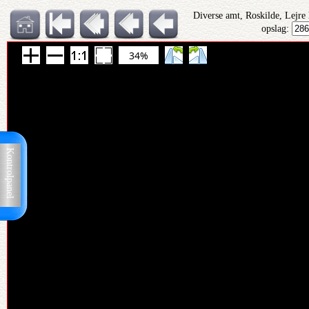
Diverse amt, Roskilde, Lejre
opslag:
34%
Kontrolpanel