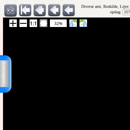
Diverse amt, Roskilde, Lejre
opslag:
32%
Kontrolpanel