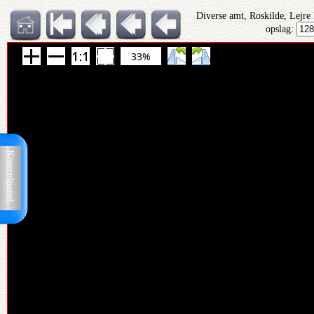
Diverse amt, Roskilde, Lejre
opslag:
33%
Kontrolpanel