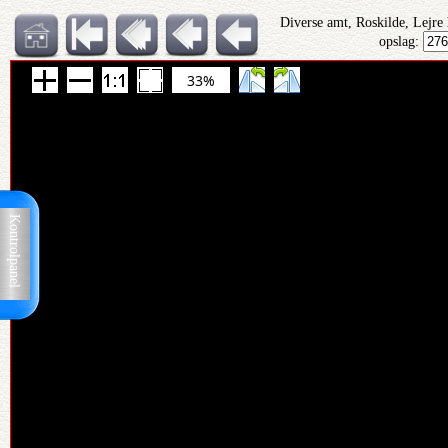
Diverse amt, Roskilde, Lejre
opslag:
33%
Kontrolpanel