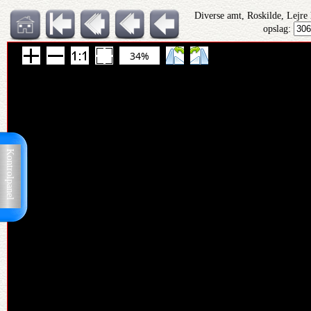
Diverse amt, Roskilde, Lejre
opslag:
34%
Kontrolpanel