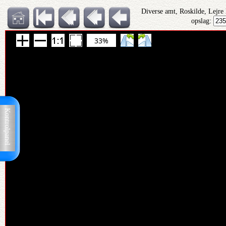
Diverse amt, Roskilde, Lejre
opslag:
33%
Kontrolpanel