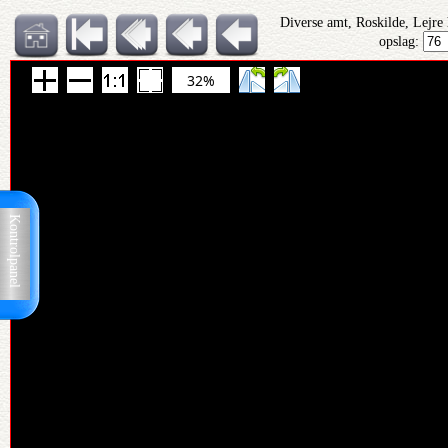
Diverse amt, Roskilde, Lejre
opslag:
32%
Kontrolpanel