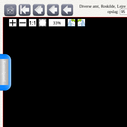
Diverse amt, Roskilde, Lejre
opslag:
33%
Kontrolpanel