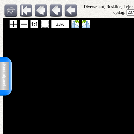
Diverse amt, Roskilde, Lejre
opslag:
33%
Kontrolpanel