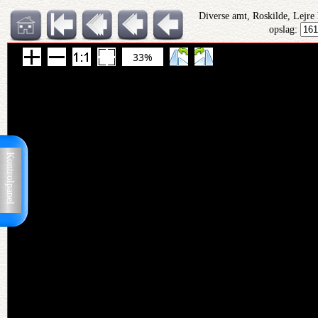
Diverse amt, Roskilde, Lejre
opslag:
33%
Kontrolpanel